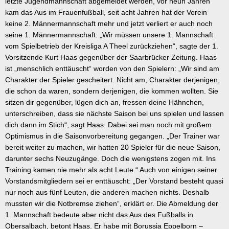
letzte Jugendmannschaft abgemeldet werden, vor neun Jahren
kam das Aus im Frauenfußball, seit acht Jahren hat der Verein
keine 2. Männermannschaft mehr und jetzt verliert er auch noch
seine 1. Männermannschaft. „Wir müssen unsere 1. Mannschaft
vom Spielbetrieb der Kreisliga A Theel zurückziehen“, sagte der 1.
Vorsitzende Kurt Haas gegenüber der Saarbrücker Zeitung. Haas
ist „menschlich enttäuscht“ worden von den Spielern: „Wir sind am
Charakter der Spieler gescheitert. Nicht am, Charakter derjenigen,
die schon da waren, sondern derjenigen, die kommen wollten. Sie
sitzen dir gegenüber, lügen dich an, fressen deine Hähnchen,
unterschreiben, dass sie nächste Saison bei uns spielen und lassen
dich dann im Stich“, sagt Haas. Dabei sei man noch mit großem
Optimismus in die Saisonvorbereitung gegangen. „Der Trainer war
bereit weiter zu machen, wir hatten 20 Spieler für die neue Saison,
darunter sechs Neuzugänge. Doch die wenigstens zogen mit. Ins
Training kamen nie mehr als acht Leute.“ Auch von einigen seiner
Vorstandsmitgliedern sei er enttäuscht: „Der Vorstand besteht quasi
nur noch aus fünf Leuten, die anderen machen nichts. Deshalb
mussten wir die Notbremse ziehen“, erklärt er. Die Abmeldung der
1. Mannschaft bedeute aber nicht das Aus des Fußballs in
Obersalbach, betont Haas. Er habe mit Borussia Eppelborn –