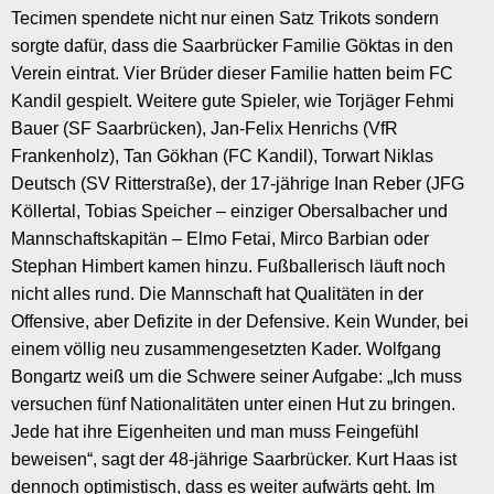
Tecimen spendete nicht nur einen Satz Trikots sondern
sorgte dafür, dass die Saarbrücker Familie Göktas in den
Verein eintrat. Vier Brüder dieser Familie hatten beim FC
Kandil gespielt. Weitere gute Spieler, wie Torjäger Fehmi
Bauer (SF Saarbrücken), Jan-Felix Henrichs (VfR
Frankenholz), Tan Gökhan (FC Kandil), Torwart Niklas
Deutsch (SV Ritterstraße), der 17-jährige Inan Reber (JFG
Köllertal, Tobias Speicher – einziger Obersalbacher und
Mannschaftskapitän – Elmo Fetai, Mirco Barbian oder
Stephan Himbert kamen hinzu. Fußballerisch läuft noch
nicht alles rund. Die Mannschaft hat Qualitäten in der
Offensive, aber Defizite in der Defensive. Kein Wunder, bei
einem völlig neu zusammengesetzten Kader. Wolfgang
Bongartz weiß um die Schwere seiner Aufgabe: „Ich muss
versuchen fünf Nationalitäten unter einen Hut zu bringen.
Jede hat ihre Eigenheiten und man muss Feingefühl
beweisen“, sagt der 48-jährige Saarbrücker. Kurt Haas ist
dennoch optimistisch, dass es weiter aufwärts geht. Im