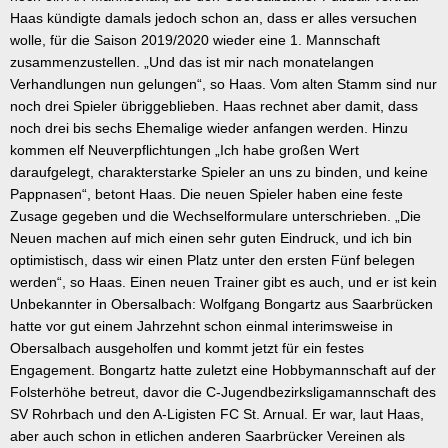
Haas kündigte damals jedoch schon an, dass er alles versuchen
wolle, für die Saison 2019/2020 wieder eine 1. Mannschaft
zusammenzustellen. „Und das ist mir nach monatelangen
Verhandlungen nun gelungen“, so Haas. Vom alten Stamm sind nur
noch drei Spieler übriggeblieben. Haas rechnet aber damit, dass
noch drei bis sechs Ehemalige wieder anfangen werden. Hinzu
kommen elf Neuverpflichtungen „Ich habe großen Wert
daraufgelegt, charakterstarke Spieler an uns zu binden, und keine
Pappnasen“, betont Haas. Die neuen Spieler haben eine feste
Zusage gegeben und die Wechselformulare unterschrieben. „Die
Neuen machen auf mich einen sehr guten Eindruck, und ich bin
optimistisch, dass wir einen Platz unter den ersten Fünf belegen
werden“, so Haas. Einen neuen Trainer gibt es auch, und er ist kein
Unbekannter in Obersalbach: Wolfgang Bongartz aus Saarbrücken
hatte vor gut einem Jahrzehnt schon einmal interimsweise in
Obersalbach ausgeholfen und kommt jetzt für ein festes
Engagement. Bongartz hatte zuletzt eine Hobbymannschaft auf der
Folsterhöhe betreut, davor die C-Jugendbezirksligamannschaft des
SV Rohrbach und den A-Ligisten FC St. Arnual. Er war, laut Haas,
aber auch schon in etlichen anderen Saarbrücker Vereinen als