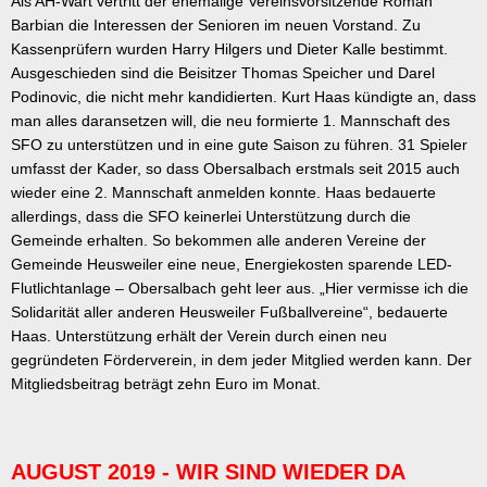
Als AH-Wart vertritt der ehemalige Vereinsvorsitzende Roman
Barbian die Interessen der Senioren im neuen Vorstand. Zu
Kassenprüfern wurden Harry Hilgers und Dieter Kalle bestimmt.
Ausgeschieden sind die Beisitzer Thomas Speicher und Darel
Podinovic, die nicht mehr kandidierten. Kurt Haas kündigte an, dass
man alles daransetzen will, die neu formierte 1. Mannschaft des
SFO zu unterstützen und in eine gute Saison zu führen. 31 Spieler
umfasst der Kader, so dass Obersalbach erstmals seit 2015 auch
wieder eine 2. Mannschaft anmelden konnte. Haas bedauerte
allerdings, dass die SFO keinerlei Unterstützung durch die
Gemeinde erhalten. So bekommen alle anderen Vereine der
Gemeinde Heusweiler eine neue, Energiekosten sparende LED-
Flutlichtanlage – Obersalbach geht leer aus. „Hier vermisse ich die
Solidarität aller anderen Heusweiler Fußballvereine“, bedauerte
Haas. Unterstützung erhält der Verein durch einen neu
gegründeten Förderverein, in dem jeder Mitglied werden kann. Der
Mitgliedsbeitrag beträgt zehn Euro im Monat.
AUGUST 2019 - WIR SIND WIEDER DA