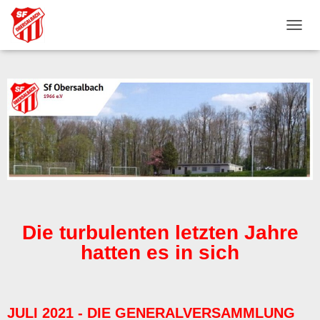
N
A
V
I
G
A
T
I
O
N
U
M
S
C
H
Die turbulenten letzten Jahre
A
hatten es in sich
L
T
E
N
JULI 2021 - DIE GENERALVERSAMMLUNG