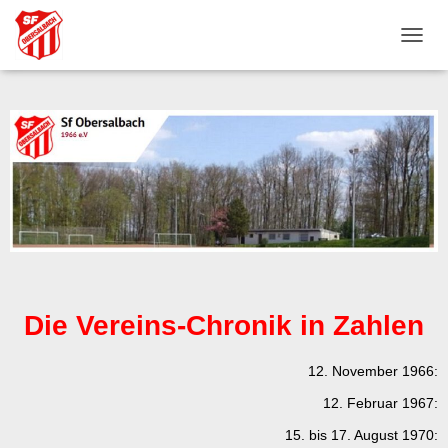
N
A
V
I
G
A
T
I
O
N
U
M
S
C
H
Die Vereins-Chronik in Zahlen
A
L
12. November 1966:
T
E
12. Februar 1967:
N
15. bis 17. August 1970: