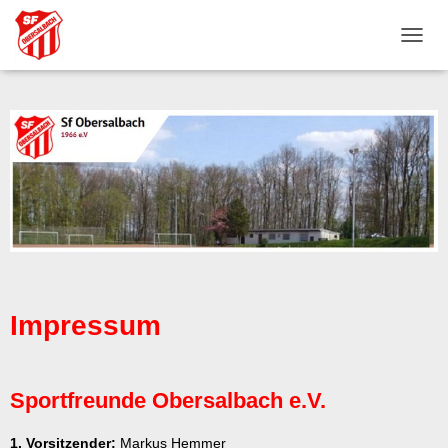
N
A
V
I
G
A
T
I
O
N
U
M
S
C
H
Impressum
A
L
T
E
Sportfreunde Obersalbach e.V.
N
1. Vorsitzender:
Markus Hemmer